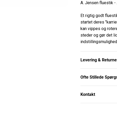
A. Jensen fluestik - 
Et rigtig godt flues
startet deres "karri
kan vippes og rotere
steder og gør det l
indstillingsmulighe
Levering & Returne
Ofte Stillede Spør
Kontakt