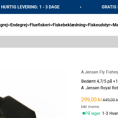
TIG LEVERING: 1 - 3 DAGE
GRATIS FRAG
grej
Endegrej
Fluefiskeri
Fiskebeklædning
Fiskeudstyr
Mæ
A.Jensen Fly Fishin
Bedømt 4,7/5 på +1
A. Jensen Royal Rota
Salgspris
299,00 kr
Normalp
449,00 k
Inkl. moms.
På lager.
1-3 Hver