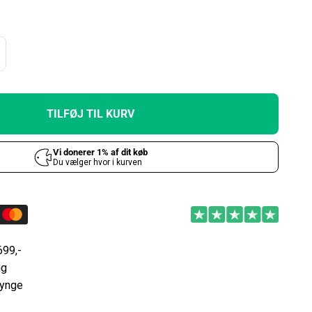
TILFØJ TIL KURV
699,-
ng
Lynge