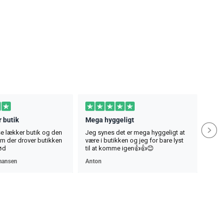
 butik
Mega hyggeligt
se lækker butik og den
Jeg synes det er mega hyggeligt at
ham der drover butikken
være i butikken og jeg for bare lyst
ød
til at komme igen👍👍😊
mansen
Anton