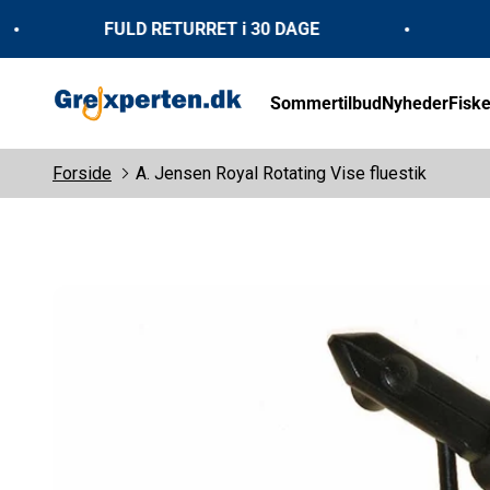
Spring til indhold
FULD RETURRET i 30 DAGE
HUR
GrejXperten
Sommertilbud
Nyheder
Fiske
Forside
A. Jensen Royal Rotating Vise fluestik