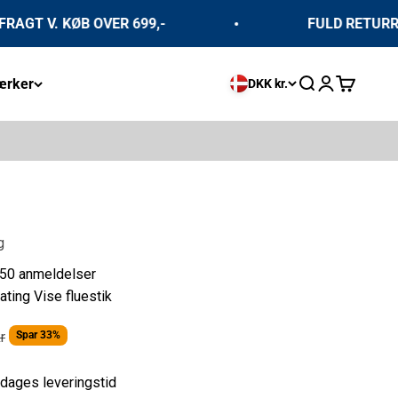
T V. KØB OVER 699,-
FULD RETURRET i
rker
Åbn søgefunkti
Åbn kontosi
Åbn indkø
DKK kr.
g
50 anmeldelser
ting Vise fluestik
ris
r
Spar 33%
dages leveringstid