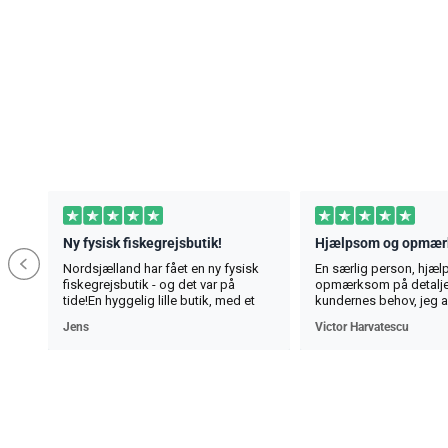
Ny fysisk fiskegrejsbutik!
Hjælpsom og opmæ
Nordsjælland har fået en ny fysisk
En særlig person, hjæ
fiskegrejsbutik - og det var på
opmærksom på detalje
tide!En hyggelig lille butik, med et
kundernes behov, jeg 
bredt udvalg inden for det meste
al tillid .O persoana de
Jens
Victor Harvatescu
fiskeri. Her finder man det meste af
serviabil , atent la detal
hvad man lige mangler - og
clientilor , recomand c
selvfølgelig også alt det man ikke
încredere
lige vidste man manglede 😅
Butikken har stadig lidt “flytterod” i
slutningen af juni, men det er nu
meget hyggeligt.