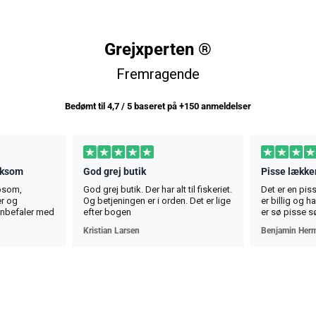
Grejxperten ®
Fremragende
Bedømt til 4,7 / 5 baseret på +150 anmeldelser
rksom
God grej butik
Pisse lækker
lpsom,
God grej butik. Der har alt til fiskeriet.
Det er en pis
r og
Og betjeningen er i orden. Det er lige
er billig og 
anbefaler med
efter bogen
er sø pisse s
osebita,
Kristian Larsen
Benjamin Her
i si la nevoile
u toată