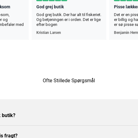
rksom
God grej butik
Pisse lækker
lpsom,
God grej butik. Der har alt til fiskeriet.
Det er en pis
r og
Og betjeningen er i orden. Det er lige
er billig og 
anbefaler med
efter bogen
er sø pisse s
osebita,
Kristian Larsen
Benjamin Her
i si la nevoile
u toată
Ofte Stillede Spørgsmål
k butik?
is fragt?