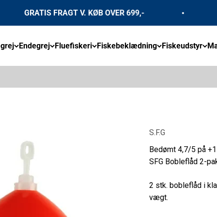
GRATIS FRAGT V. KØB OVER 699,-
FUL
grej
Endegrej
Fluefiskeri
Fiskebeklædning
Fiskeudstyr
Mæ
S.F.G
Bedømt 4,7/5 på +1
SFG Bobleflåd 2-pak
2 stk. bobleflåd i k
vægt.