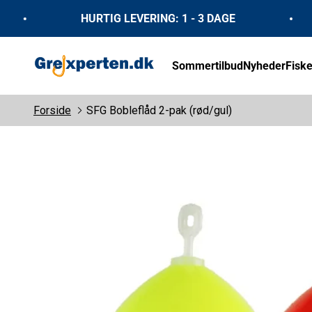
Spring til indhold
HURTIG LEVERING: 1 - 3 DAGE
GrejXperten
Sommertilbud
Nyheder
Fiske
Forside
SFG Bobleflåd 2-pak (rød/gul)