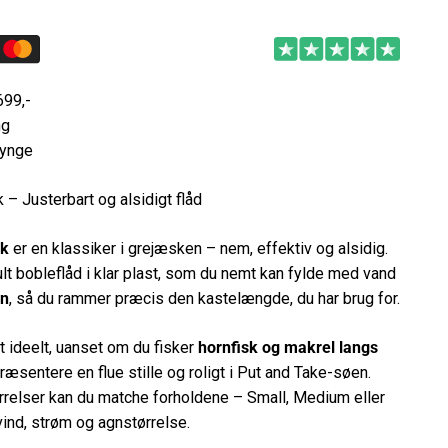
699,-
ng
Lynge
– Justerbart og alsidigt flåd
ak
er en klassiker i grejæsken – nem, effektiv og alsidig.
ult bobleflåd i klar plast, som du nemt kan fylde med vand
en
, så du rammer præcis den kastelængde, du har brug for.
t ideelt, uanset om du fisker
hornfisk og makrel langs
 præsentere en flue stille og roligt i Put and Take-søen.
rrelser kan du matche forholdene – Small, Medium eller
vind, strøm og agnstørrelse.