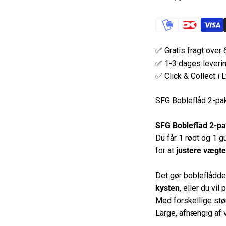
✅ Gratis fragt over 
✅ 1-3 dages leveri
✅ Click & Collect i 
SFG Bobleflåd 2-pak 
SFG Bobleflåd 2-p
Du får 1 rødt og 1 g
for at
justere vægt
Det gør bobleflådde
kysten
, eller du vil
Med forskellige stø
Large, afhængig af 