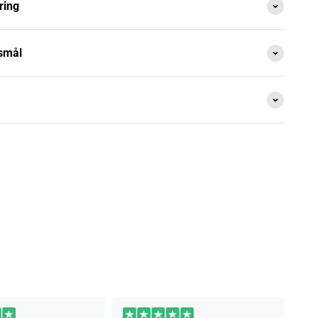
ring
gsmål