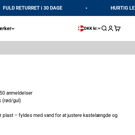
D RETURRET i 30 DAGE
HURTIG LEVERIN
rker
Åbn søgefunkti
Åbn kontosi
Åbn indkø
DKK kr.
50 anmeldelser
 (rød/gul)
lar plast – fyldes med vand for at justere kastelængde og