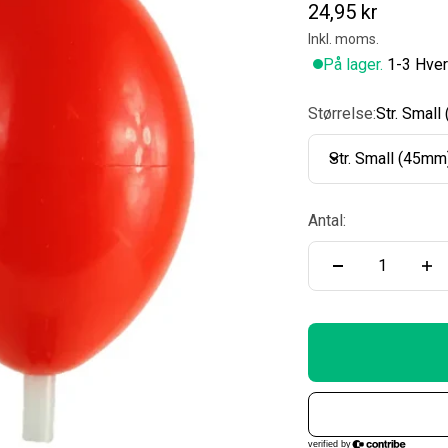
Salgspris
24,95 kr
Inkl. moms.
På lager.
1-3 Hver
Størrelse:
Str. Smal
Str. Small (45mm
Antal: