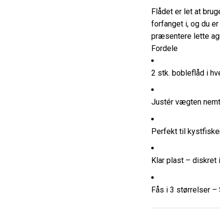
Flådet er let at brug
forfanget i, og du er
præsentere lette a
Fordele
2 stk. bobleflåd i h
Justér vægten nemt 
Perfekt til kystfiske
Klar plast – diskret
Fås i 3 størrelser 