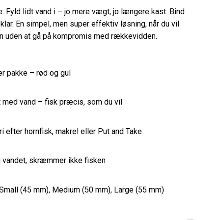
e: Fyld lidt vand i – jo mere vægt, jo længere kast. Bind
 klar. En simpel, men super effektiv løsning, når du vil
gn uden at gå på kompromis med rækkevidden.
ver pakke – rød og gul
med vand – fisk præcis, som du vil
ri efter hornfisk, makrel eller Put and Take
 i vandet, skræmmer ikke fisken
– Small (45 mm), Medium (50 mm), Large (55 mm)