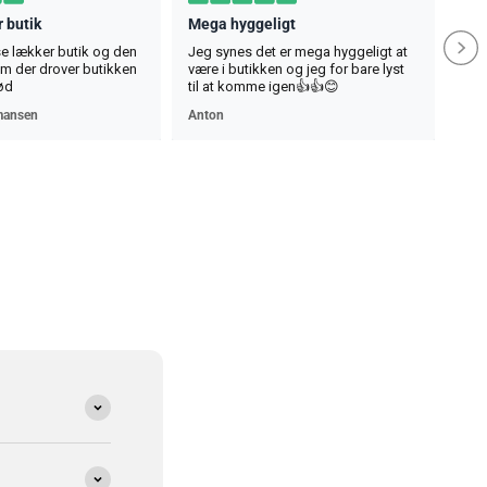
 butik
Mega hyggeligt
se lækker butik og den
Jeg synes det er mega hyggeligt at
ham der drover butikken
være i butikken og jeg for bare lyst
ød
til at komme igen👍👍😊
mansen
Anton