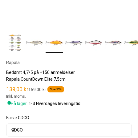
Rapala
Bedømt 4,7/5 på +150 anmeldelser
Rapala CountDown Elite 7,5cm
Salgspris
139,00 kr
Normalpris
159,00 kr
Spar 13%
Inkl. moms.
På lager.
1-3 Hverdages leveringstid
Farve:
GDGO
GDGO