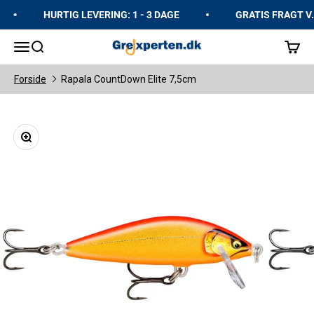
Spring til indhold
HURTIG LEVERING: 1 - 3 DAGE
GRATIS FRAGT V. 
GrejXperten
Åbn navigationsmenu
Åbn søgefunktion
Åbn in
Forside
Rapala CountDown Elite 7,5cm
Zoom