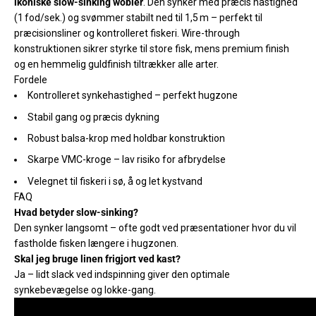
ikoniske slow-sinking wobler
. Den synker med præcis hastighed
(1 fod/sek.) og svømmer stabilt ned til 1,5 m – perfekt til
præcisionsliner og kontrolleret fiskeri. Wire-through
konstruktionen sikrer styrke til store fisk, mens premium finish
og en hemmelig guldfinish tiltrækker alle arter.
Fordele
Kontrolleret synkehastighed – perfekt hugzone
Stabil gang og præcis dykning
Robust balsa-krop med holdbar konstruktion
Skarpe VMC-kroge – lav risiko for afbrydelse
Velegnet til fiskeri i sø, å og let kystvand
FAQ
Hvad betyder slow-sinking?
Den synker langsomt – ofte godt ved præsentationer hvor du vil
fastholde fisken længere i hugzonen.
Skal jeg bruge linen frigjort ved kast?
Ja – lidt slack ved indspinning giver den optimale
synkebevægelse og lokke-gang.