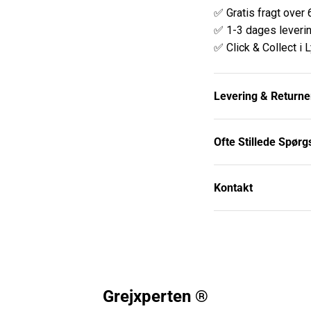
✅ Gratis fragt over 
✅ 1-3 dages leveri
✅ Click & Collect i 
Levering & Returne
Ofte Stillede Spør
Kontakt
Grejxperten ®