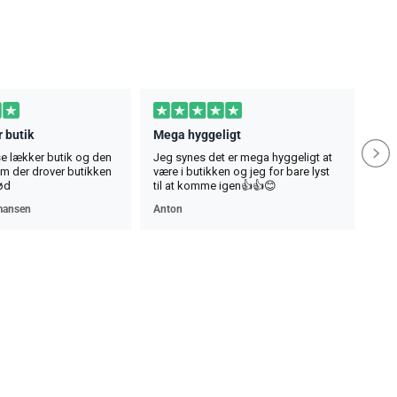
 butik
Mega hyggeligt
se lækker butik og den
Jeg synes det er mega hyggeligt at
ham der drover butikken
være i butikken og jeg for bare lyst
ød
til at komme igen👍👍😊
mansen
Anton