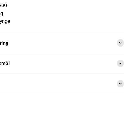
699,-
ng
Lynge
ring
gsmål