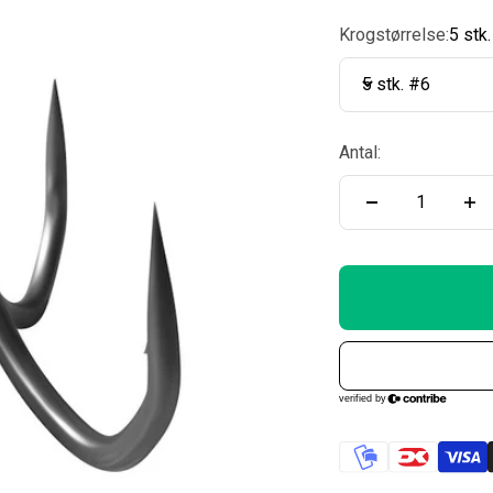
Krogstørrelse:
5 stk
5 stk. #6
Antal: