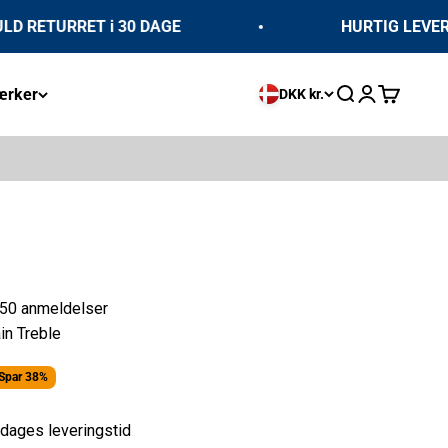
RETURRET i 30 DAGE
HURTIG LEVERING:
rker
Åbn søgefunkti
Åbn kontosi
Åbn indkø
DKK kr.
50 anmeldelser
n Treble
s
Spar 38%
dages leveringstid