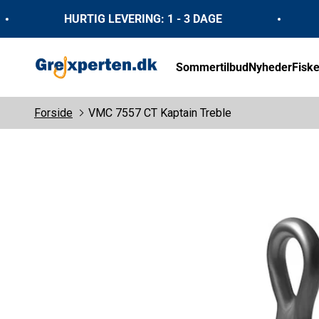
Spring til indhold
HURTIG LEVERING: 1 - 3 DAGE
GrejXperten
Sommertilbud
Nyheder
Fiske
Forside
VMC 7557 CT Kaptain Treble