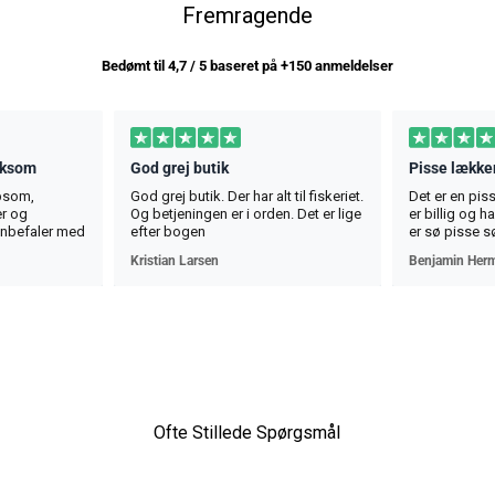
Fremragende
Bedømt til 4,7 / 5 baseret på +150 anmeldelser
rksom
God grej butik
Pisse lækker
lpsom,
God grej butik. Der har alt til fiskeriet.
Det er en pis
r og
Og betjeningen er i orden. Det er lige
er billig og 
anbefaler med
efter bogen
er sø pisse s
osebita,
Kristian Larsen
Benjamin Her
i si la nevoile
u toată
Ofte Stillede Spørgsmål