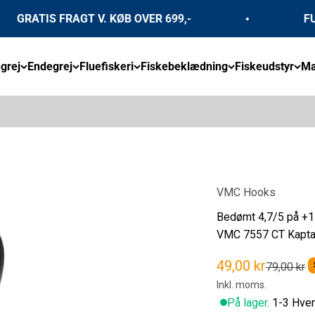
GRATIS FRAGT V. KØB OVER 699,-
FULD 
grej
Endegrej
Fluefiskeri
Fiskebeklædning
Fiskeudstyr
Mæ
VMC Hooks
Bedømt 4,7/5 på +1
VMC 7557 CT Kaptai
Salgspris
49,00 kr
Normalpri
79,00 kr
Inkl. moms.
På lager.
1-3 Hver