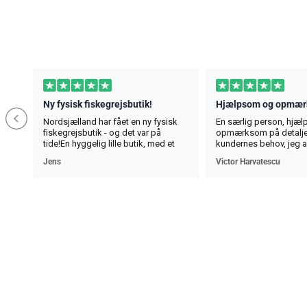
Ny fysisk fiskegrejsbutik!
Hjælpsom og opmæ
Nordsjælland har fået en ny fysisk
En særlig person, hjæ
fiskegrejsbutik - og det var på
opmærksom på detalje
tide!En hyggelig lille butik, med et
kundernes behov, jeg 
bredt udvalg inden for det meste
al tillid .O persoana de
Jens
Victor Harvatescu
fiskeri. Her finder man det meste af
serviabil , atent la detal
hvad man lige mangler - og
clientilor , recomand c
selvfølgelig også alt det man ikke
încredere
lige vidste man manglede 😅
Butikken har stadig lidt “flytterod” i
slutningen af juni, men det er nu
meget hyggeligt.